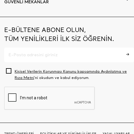
GÜVENLİ MEKÂNLAR
E-BÜLTENE ABONE OLUN,
TÜM YENİLİKLERİ İLK SİZ ÖĞRENİN.
Kişisel Verilerin Korunması Kanunu kapsamında Aydınlatma ve
Rıza Metni
‘ni okudum ve kabul ediyorum.
TREND ÖNERİLERİ
POLİTİKALAR VE YÜKÜMLÜLÜKLER
YASAL UYARILAR