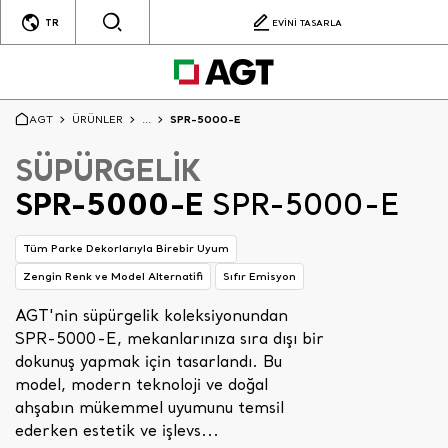
TR
EVİNİ TASARLA
AGT
ÜRÜNLER
...
SPR-5000-E
SÜPÜRGELİK
SPR-5000-E
SPR-5000-E
Tüm Parke Dekorlarıyla Birebir Uyum
Zengin Renk ve Model Alternatifi
Sıfır Emisyon
AGT'nin süpürgelik koleksiyonundan
SPR-5000-E, mekanlarınıza sıra dışı bir
dokunuş yapmak için tasarlandı. Bu
model, modern teknoloji ve doğal
ahşabın mükemmel uyumunu temsil
ederken estetik ve işlevs...