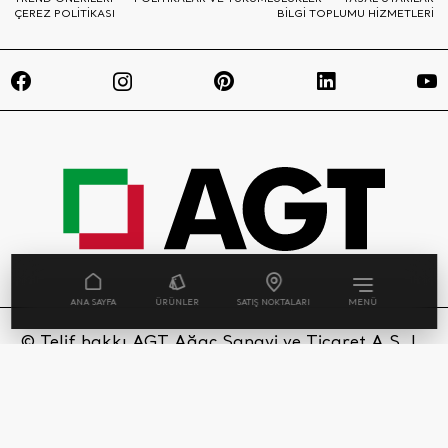
ÇEREZ POLİTİKASI
BİLGİ TOPLUMU HİZMETLERİ
ANA SAYFA
ÜRÜNLER
SATIŞ NOKTALARI
MENÜ
© Telif hakkı AGT Ağaç Sanayi ve Ticaret A.Ş. |
Tüm Hakları Saklıdır. AGT websitesinde
kullanılan her bir ürün görseli ve sahne, tasarım
tescili ile yasal olarak korunmaktadır.