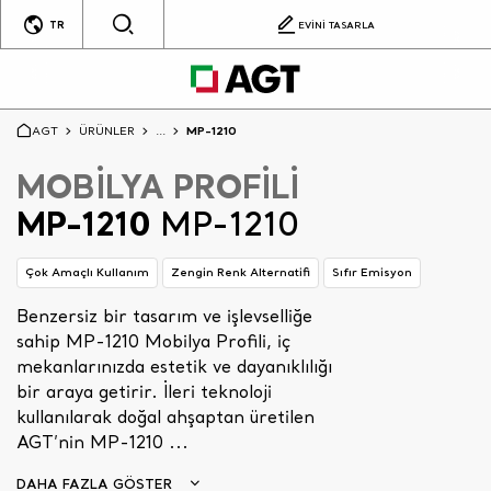
TR
EVİNİ TASARLA
AGT
ÜRÜNLER
...
MP-1210
MOBİLYA PROFİLİ
MP-1210
MP-1210
Çok Amaçlı Kullanım
Zengin Renk Alternatifi
Sıfır Emisyon
Benzersiz bir tasarım ve işlevselliğe
sahip MP-1210 Mobilya Profili, iç
mekanlarınızda estetik ve dayanıklılığı
bir araya getirir. İleri teknoloji
kullanılarak doğal ahşaptan üretilen
AGT’nin MP-1210 ...
DAHA FAZLA GÖSTER