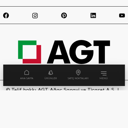
ANA SAYFA
ÜRÜNLER
SATIŞ NOKTALARI
MENÜ
© Telif hakkı AGT Ağaç Sanayi ve Ticaret A.Ş. |
Tüm Hakları Saklıdır. AGT websitesinde
kullanılan her bir ürün görseli ve sahne, tasarım
tescili ile yasal olarak korunmaktadır.