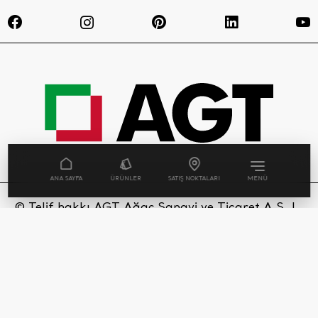
ANA SAYFA
ÜRÜNLER
SATIŞ NOKTALARI
MENÜ
© Telif hakkı AGT Ağaç Sanayi ve Ticaret A.Ş. |
Tüm Hakları Saklıdır. AGT websitesinde
kullanılan her bir ürün görseli ve sahne, tasarım
tescili ile yasal olarak korunmaktadır.