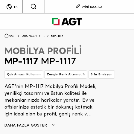
TR
EVİNİ TASARLA
AGT
ÜRÜNLER
...
MP-1117
MOBİLYA PROFİLİ
MP-1117
MP-1117
Çok Amaçlı Kullanım
Zengin Renk Alternatifi
Sıfır Emisyon
AGT'nin MP-1117 Mobilya Profili Modeli,
yenilikçi tasarımı ve üstün kalitesi ile
mekanlarınızda harikalar yaratır. Ev ve
ofislerinize estetik bir dokunuş katmak
için ideal olan bu profil, geniş renk v...
DAHA FAZLA GÖSTER