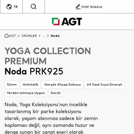
TR
EVİNİ TASARLA
AGT
ÜRÜNLER
...
Noda
YOGA COLLECTION
PREMIUM
Noda
PRK925
12mm
Antistatik
Gerçek Ahşap Dokusu
24 Saat Suya Dirençli
Yerden Isıtmaya Uygun
Derzli
Noda, Yoga Koleksiyonu’nun incelikle
tasarlanmış bir parke koleksiyonu
olarak, yaşam alanınıza sadece bir zemin
kaplaması değil, aynı zamanda huzur ve
denge sunan bir sanat eseri olarak