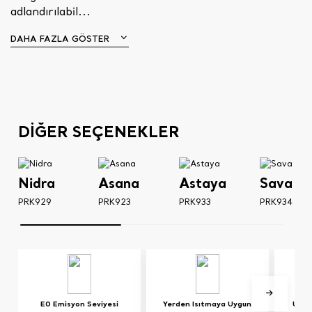
adlandırılabil...
DAHA FAZLA GÖSTER
DİĞER SEÇENEKLER
Nidra
Asana
Astaya
Sava
PRK929
PRK923
PRK933
PRK934
E0 Emisyon Seviyesi
Yerden Isıtmaya Uygun
UV Iş