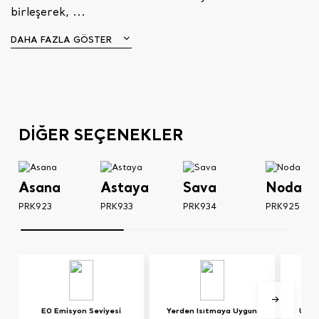
birleşerek, ...
DAHA FAZLA GÖSTER
DİĞER SEÇENEKLER
Asana
Astaya
Sava
Noda
PRK923
PRK933
PRK934
PRK925
E0 Emisyon Seviyesi
Yerden Isıtmaya Uygun
UV Iş