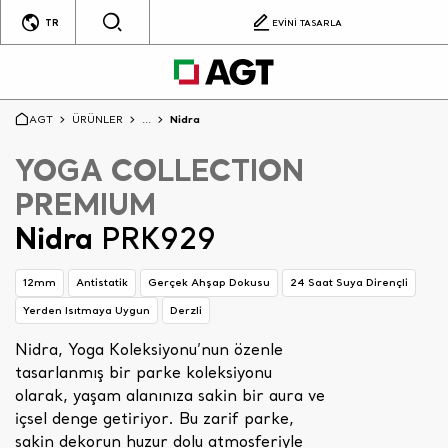
TR
EVİNİ TASARLA
AGT
ÜRÜNLER
...
Nidra
YOGA COLLECTION
PREMIUM
Nidra
PRK929
12mm
Antistatik
Gerçek Ahşap Dokusu
24 Saat Suya Dirençli
Yerden Isıtmaya Uygun
Derzli
Nidra, Yoga Koleksiyonu’nun özenle
tasarlanmış bir parke koleksiyonu
olarak, yaşam alanınıza sakin bir aura ve
içsel denge getiriyor. Bu zarif parke,
sakin dekorun huzur dolu atmosferiyle