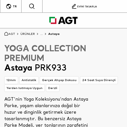
TR
EVİNİ TASARLA
AGT
ÜRÜNLER
...
Astaya
YOGA COLLECTION
PREMIUM
Astaya
PRK933
12mm
Antistatik
Gerçek Ahşap Dokusu
24 Saat Suya Dirençli
Yerden Isıtmaya Uygun
Derzli
AGT'nin Yoga Koleksiyonu’ndan Astaya
Parke, yaşam alanlarınıza doğal bir
huzur ve dinginlik getirmek üzere
tasarlanmıştır. Bu benzersiz Astaya
Parke Modeli, yer tonlarının zarafetini