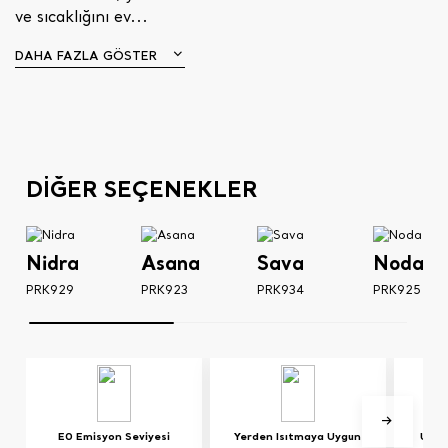
ve sıcaklığını ev...
DAHA FAZLA GÖSTER
DİĞER SEÇENEKLER
Nidra
Asana
Sava
Noda
PRK929
PRK923
PRK934
PRK925
E0 Emisyon Seviyesi
Yerden Isıtmaya Uygun
UV Iş