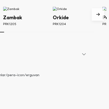
Zambak
Orkide
Pa
PRK1205
PRK1204
PRK