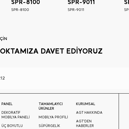
SPR-8100
SPR-9011
S
SPR-8100
SPR-9011
SP
ÇİN
Ş NOKTAMIZA DAVET EDİYORUZ
12
PANEL
TAMAMLAYICI
KURUMSAL
ÜRÜNLER
DEKORATİF
AGT HAKKINDA
MOBİLYA PANELİ
MOBİLYA PROFİLİ
AGT'DEN
ÜÇ BOYUTLU
SÜPÜRGELİK
HABERLER