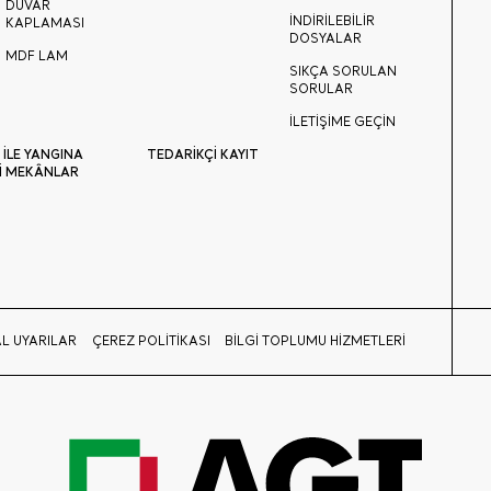
DUVAR
İNDİRİLEBİLİR
KAPLAMASI
DOSYALAR
MDF LAM
SIKÇA SORULAN
SORULAR
İLETİŞİME GEÇİN
 İLE YANGINA
TEDARİKÇİ KAYIT
İ MEKÂNLAR
L UYARILAR
ÇEREZ POLİTİKASI
BİLGİ TOPLUMU HİZMETLERİ