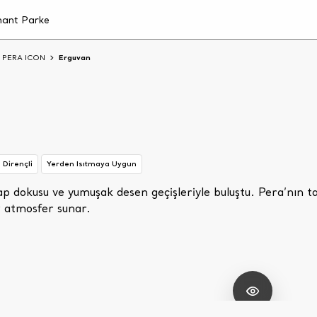
PERA ICON
Erguvan
 Dirençli
Yerden Isıtmaya Uygun
p dokusu ve yumuşak desen geçişleriyle buluştu. Pera’nın ta
r atmosfer sunar.