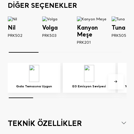
DİĞER SEÇENEKLER
Nil
Volga
Kanyon
Tuna
Meşe
PRK502
PRK503
PRK505
PRK201
Gıda Temasına Uygun
E0 Emisyon Seviyesi
Yerd
TEKNİK ÖZELLİKLER