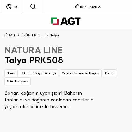
TR
EVİNİ TASARLA
AGT
ÜRÜNLER
...
Talya
NATURA LINE
Talya
PRK508
8mm
24 Saat Suya Dirençli
Yerden Isıtmaya Uygun
Derzli
Sıfır Emisyon
Bahar, doğanın uyanışıdır! Baharın
tonlarını ve doğanın canlanan renklerini
yaşam alanlarınızda hissedin.