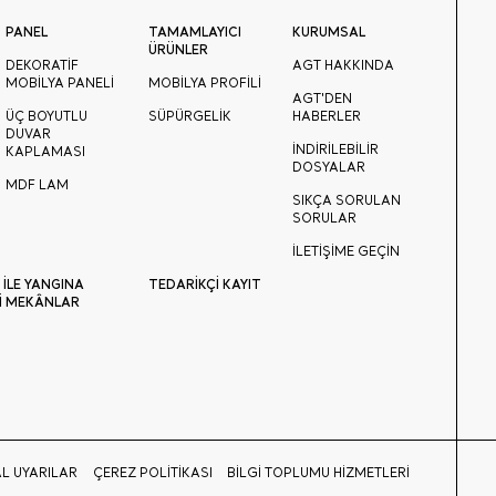
PANEL
TAMAMLAYICI
KURUMSAL
ÜRÜNLER
DEKORATİF
AGT HAKKINDA
MOBİLYA PANELİ
MOBİLYA PROFİLİ
AGT'DEN
ÜÇ BOYUTLU
SÜPÜRGELİK
HABERLER
DUVAR
İNDİRİLEBİLİR
KAPLAMASI
DOSYALAR
MDF LAM
SIKÇA SORULAN
SORULAR
İLETİŞİME GEÇİN
 İLE YANGINA
TEDARİKÇİ KAYIT
İ MEKÂNLAR
L UYARILAR
ÇEREZ POLİTİKASI
BİLGİ TOPLUMU HİZMETLERİ