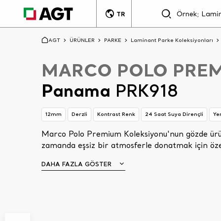
TR
AGT
ÜRÜNLER
PARKE
Laminant Parke Koleksiyonları
MARCO POLO PRE
Panama
PRK918
12mm
Derzli
Kontrast Renk
24 Saat Suya Dirençli
Ye
Marco Polo Premium Koleksiyonu'nun gözde ürünl
zamanda eşsiz bir atmosferle donatmak için özen
DAHA FAZLA GÖSTER
Aşağı kaydır