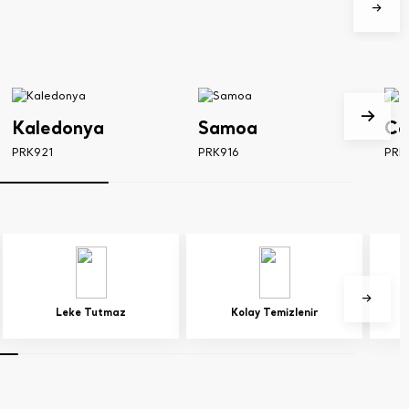
Kaledonya
Samoa
Co
PRK921
PRK916
PRK
Leke Tutmaz
Kolay Temizlenir
H