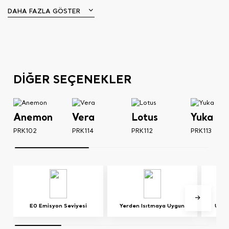
DAHA FAZLA GÖSTER
DİĞER SEÇENEKLER
Anemon
Vera
Lotus
Yuka
PRK102
PRK114
PRK112
PRK113
E0 Emisyon Seviyesi
Yerden Isıtmaya Uygun
UV Iş