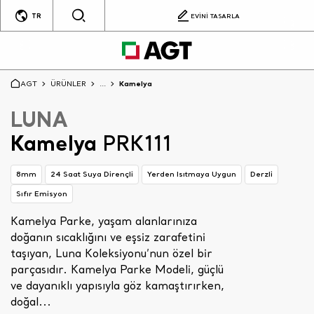
TR
EVİNİ TASARLA
AGT
ÜRÜNLER
...
Kamelya
LUNA
Kamelya
PRK111
8mm
24 Saat Suya Dirençli
Yerden Isıtmaya Uygun
Derzli
Sıfır Emisyon
Kamelya Parke, yaşam alanlarınıza
doğanın sıcaklığını ve eşsiz zarafetini
taşıyan, Luna Koleksiyonu’nun özel bir
parçasıdır. Kamelya Parke Modeli, güçlü
ve dayanıklı yapısıyla göz kamaştırırken,
doğal...