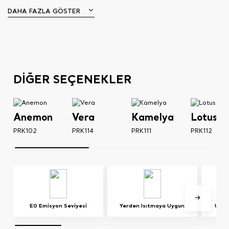
DAHA FAZLA GÖSTER
DİĞER SEÇENEKLER
Anemon
Vera
Kamelya
Lotus
PRK102
PRK114
PRK111
PRK112
E0 Emisyon Seviyesi
Yerden Isıtmaya Uygun
UV Iş