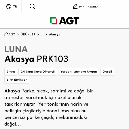
TR
EVİNİ TASARLA
AGT
ÜRÜNLER
...
Akasya
LUNA
Akasya
PRK103
8mm
24 Saat Suya Dirençli
Yerden Isıtmaya Uygun
Derzli
Sıfır Emisyon
Akasya Parke, sıcak, samimi ve doğal bir
atmosfer yaratmak için özel olarak
tasarlanmıştır. Yer tonlarının narin ve
belirgin çizgileriyle donatılmış olan bu
benzersiz parke çeşidi, mekanınızdaki
doğal...