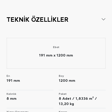
TEKNİK ÖZELLİKLER
Ebat
191 mm x 1200 mm
En
Boy
191 mm
1200 mm
Kalınlık
Paket
8 mm
8 Adet / 1,8336 m² /
13,20 kg
Yüzey Dayanımı
Kenar