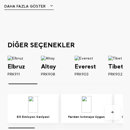
DAHA FAZLA GÖSTER
DİĞER SEÇENEKLER
Elbruz
Altay
Everest
Tibet
PRK911
PRK908
PRK903
PRK902
E0 Emisyon Seviyesi
Yerden Isıtmaya Uygun
UV Iş