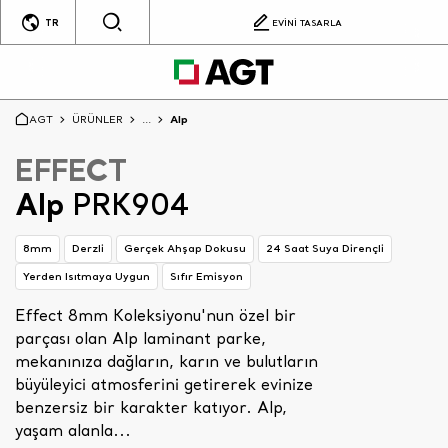
TR
EVİNİ TASARLA
AGT
ÜRÜNLER
...
Alp
EFFECT
Alp
PRK904
8mm
Derzli
Gerçek Ahşap Dokusu
24 Saat Suya Dirençli
Yerden Isıtmaya Uygun
Sıfır Emisyon
Effect 8mm Koleksiyonu'nun özel bir
parçası olan Alp laminant parke,
mekanınıza dağların, karın ve bulutların
büyüleyici atmosferini getirerek evinize
benzersiz bir karakter katıyor. Alp,
yaşam alanla...