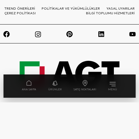
TREND ÖNERİLERİ
POLİTİKALAR VE YÜKÜMLÜLÜKLER
YASAL UYARILAR
ÇEREZ POLİTİKASI
BİLGİ TOPLUMU HİZMETLERİ
ANA SAYFA
ÜRÜNLER
SATIŞ NOKTALARI
MENÜ
© Telif hakkı AGT Ağaç Sanayi ve Ticaret A.Ş. |
Tüm Hakları Saklıdır. AGT websitesinde
kullanılan her bir ürün görseli ve sahne, tasarım
tescili ile yasal olarak korunmaktadır.