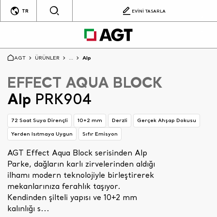
TR
EVİNİ TASARLA
AGT
ÜRÜNLER
...
Alp
EFFECT AQUA BLOCK
Alp
PRK904
72 Saat Suya Dirençli
10+2 mm
Derzli
Gerçek Ahşap Dokusu
Yerden Isıtmaya Uygun
Sıfır Emisyon
AGT Effect Aqua Block serisinden Alp
Parke, dağların karlı zirvelerinden aldığı
ilhamı modern teknolojiyle birleştirerek
mekanlarınıza ferahlık taşıyor.
Kendinden şilteli yapısı ve 10+2 mm
kalınlığı s...