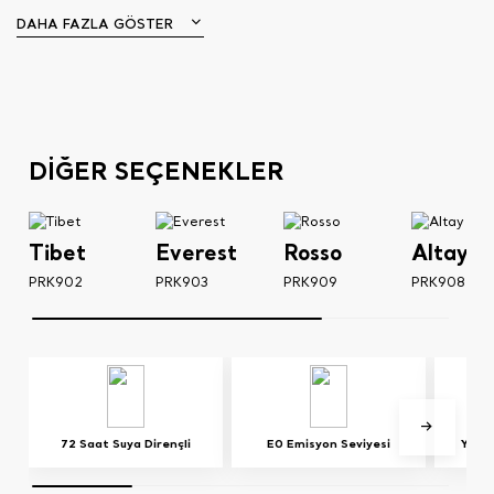
DAHA FAZLA GÖSTER
DİĞER SEÇENEKLER
Tibet
Everest
Rosso
Altay
PRK902
PRK903
PRK909
PRK908
72 Saat Suya Dirençli
E0 Emisyon Seviyesi
Yerd