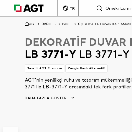
TR
AGT
ÜRÜNLER
PANEL
ÜÇ BOYUTLU DUVAR KAPLAMASI
DEKORATİF DUVAR
LB 3771-Y
LB 3771-Y
Tescilli AGT Tasarımı
Zengin Renk Alternatifi
AGT'nin yenilikçi ruhu ve tasarım mükemmelliği,
3771 ile LB-3771-Y arasındaki tek fark profilleri
DAHA FAZLA GÖSTER
Aşağı kaydır