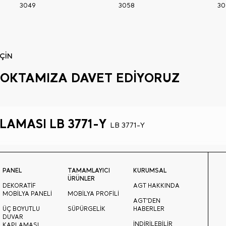
3049
3058
30
ÇİN
Ş NOKTAMIZA DAVET EDİYORUZ
LAMASI LB 3771-Y
LB 3771-Y
PANEL
TAMAMLAYICI
KURUMSAL
ÜRÜNLER
DEKORATİF
AGT HAKKINDA
MOBİLYA PANELİ
MOBİLYA PROFİLİ
AGT'DEN
ÜÇ BOYUTLU
SÜPÜRGELİK
HABERLER
DUVAR
İNDİRİLEBİLİR
KAPLAMASI