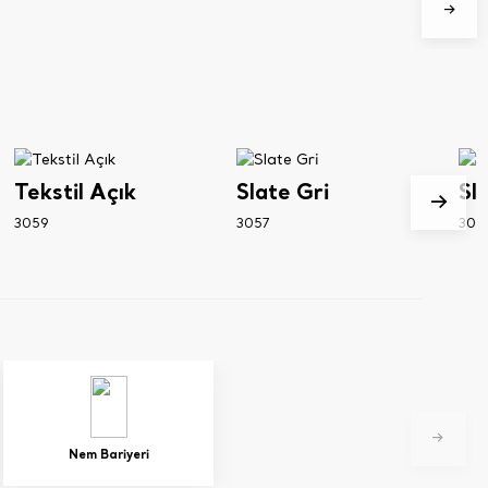
Tekstil Açık
Slate Gri
Sl
3059
3057
305
Nem Bariyeri