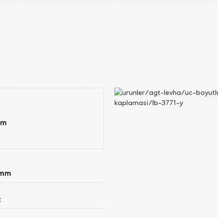
mm
 mm
t