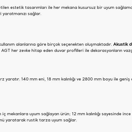
etilen estetik tasarımları ile her mekana kusursuz bir uyum sağlam
yi yaratmanızı sağlar.
 kullanım alanlarına göre birçok seçenekten oluşmaktadır.
Akustik d
 AGT her zevke hitap eden duvar profilleri ile dekorasyonların vazg
rz yaratır. 140 mm eni, 18 mm kalınlığı ve 2800 mm boyu ile geniş a
nan iç mekanlara uyum sağlayan ürün; 12 mm kalınlığı sayesinde in
ü yaratarak rustik tarza uyum sağlar.