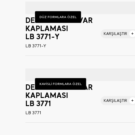
DÜZ FORMLARA ÖZEL
DEKORATİF DUVAR
KAPLAMASI
KARŞILAŞTIR
LB 3771-Y
LB 3771-Y
KAVİSLİ FORMLARA ÖZEL
DEKORATİF DUVAR
KAPLAMASI
KARŞILAŞTIR
LB 3771
LB 3771