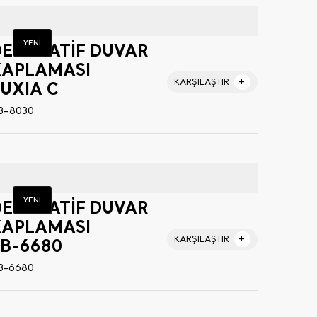
YENİ
DEKORATİF DUVAR
KAPLAMASI
KARŞILAŞTIR
UXIA C
B-8030
YENİ
DEKORATİF DUVAR
KAPLAMASI
KARŞILAŞTIR
LB-6680
B-6680