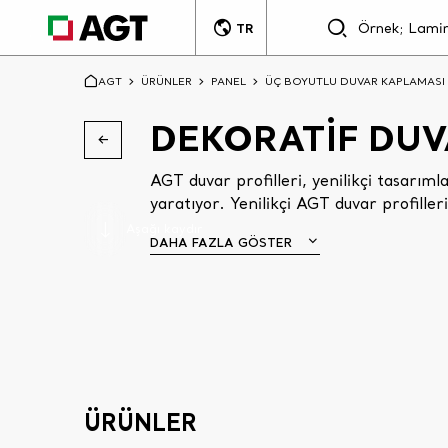
TR
AGT
ÜRÜNLER
PANEL
ÜÇ BOYUTLU DUVAR KAPLAMASI
DEKORATİF DUV
AGT duvar profilleri, yenilikçi tasarım
yaratıyor. Yenilikçi AGT duvar profille
Aşağı kaydır
DAHA FAZLA GÖSTER
ÜRÜNLER