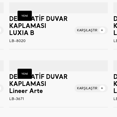
YENİ
DEKORATİF DUVAR
KAPLAMASI
KARŞILAŞTIR
LUXIA B
L
LB-8020
L
YENİ
DEKORATİF DUVAR
KAPLAMASI
KARŞILAŞTIR
Lineer Arte
LB-3671
L