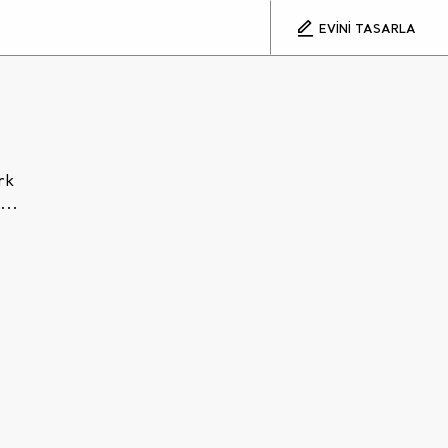
EVİNİ TASARLA
rk
...