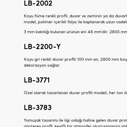
LB-2002
Koyu füme renkli profil, duvar ve zeminin ya da duvar
model, polimer içerikli folyo ile kaplanarak uzun vadeli
3 mm kalınlığı bulunan ürünün eni 48 mm’dir. 2800 mm
LB-2200-Y
Koyu gri renkli duvar profili 100 mm en, 2800 mm boy v
dekorasyon sağlar.
LB-3771
Özel olarak tasarlanan duvar profili modeli, her ton il
LB-3783
Yumuşak tasarımı ile ilgi odağı haline gelen duvar pro
gösteren profil, keyifli bir atmosfer oluşturmanıza im