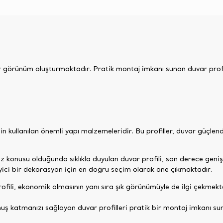
ir görünüm oluşturmaktadır. Pratik montaj imkanı sunan duvar profi
çin kullanılan önemli yapı malzemeleridir. Bu profiller, duvar güçl
onusu olduğunda sıklıkla duyulan duvar profili, son derece geniş b
yici bir dekorasyon için en doğru seçim olarak öne çıkmaktadır.
rofili, ekonomik olmasının yanı sıra şık görünümüyle de ilgi çekmekt
unuş katmanızı sağlayan duvar profilleri pratik bir montaj imkanı s