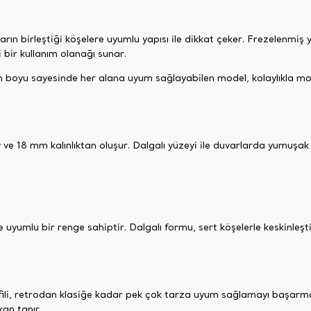
ların birleştiği köşelere uyumlu yapısı ile dikkat çeker. Frezelen
 bir kullanım olanağı sunar.
 boyu sayesinde her alana uyum sağlayabilen model, kolaylıkla mont
e 18 mm kalınlıktan oluşur. Dalgalı yüzeyi ile duvarlarda yumuşak bi
e uyumlu bir renge sahiptir. Dalgalı formu, sert köşelerle keskinleş
fili, retrodan klasiğe kadar pek çok tarza uyum sağlamayı başarmak
kan tanır.