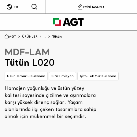
TR
EVİNİ TASARLA
AGT
ÜRÜNLER
...
Tütün
MDF-LAM
Tütün
L020
Uzun Ömürlü Kullanım
Sıfır Emisyon
Çift-Tek Yüz Kullanım
Homojen yoğunluğu ve üstün yüzey
kalitesi sayesinde çizilme ve aşınmalara
karşı yüksek direnç sağlar. Yaşam
alanlarında ilgi çeken tasarımlara sahip
olmak için mükemmel bir seçimdir.