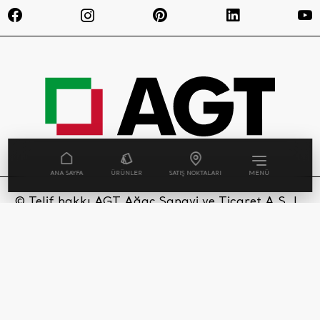
ANA SAYFA
ÜRÜNLER
SATIŞ NOKTALARI
MENÜ
© Telif hakkı AGT Ağaç Sanayi ve Ticaret A.Ş. |
Tüm Hakları Saklıdır. AGT websitesinde
kullanılan her bir ürün görseli ve sahne, tasarım
tescili ile yasal olarak korunmaktadır.