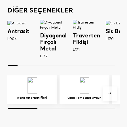
DİĞER SEÇENEKLER
Antrasit
Sis Bey
Diyagonal
Traverten
L004
L170
Fırçalı
Fildişi
Metal
L171
L172
Renk Alternatifleri
Gıda Temasına Uygun
E0 