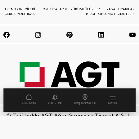
TREND ÖNERİLERİ
POLİTİKALAR VE YÜKÜMLÜLÜKLER
YASAL UYARILAR
ÇEREZ POLİTİKASI
BİLGİ TOPLUMU HİZMETLERİ
ANA SAYFA
ÜRÜNLER
SATIŞ NOKTALARI
MENÜ
© Telif hakkı AGT Ağaç Sanayi ve Ticaret A.Ş. |
Tüm Hakları Saklıdır. AGT websitesinde
kullanılan her bir ürün görseli ve sahne, tasarım
tescili ile yasal olarak korunmaktadır.