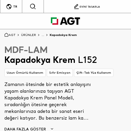
TR
EVİNİ TASARLA
AGT
ÜRÜNLER
...
Kapadokya Krem
MDF-LAM
Kapadokya Krem
L152
Uzun Ömürlü Kullanım
Sıfır Emisyon
Çift-Tek Yüz Kullanım
Zamanın ötesinde bir estetik anlayışını
yaşam alanlarınıza taşıyan AGT
Kapadokya Krem Panel Modeli,
sıradanlığın ötesine geçerek
mekanlarınıza adeta bir sanat eseri
değeri katıyor. Bu benzersiz lam ka...
DAHA FAZLA GÖSTER