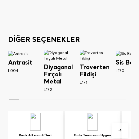
DİĞER SEÇENEKLER
Antrasit
Sis Bey
Diyagonal
Traverten
L004
L170
Fırçalı
Fildişi
Metal
L171
L172
Renk Alternatifleri
Gıda Temasına Uygun
E0 