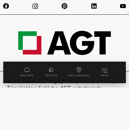
ANA SAYFA
ÜRÜNLER
SATIŞ NOKTALARI
MENÜ
© Telif hakkı AGT Ağaç Sanayi ve Ticaret A.Ş. |
Tüm Hakları Saklıdır. AGT websitesinde
kullanılan her bir ürün görseli ve sahne, tasarım
tescili ile yasal olarak korunmaktadır.