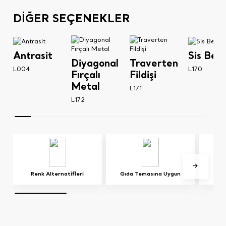
DİĞER SEÇENEKLER
Antrasit
Sis Bey
Diyagonal
Traverten
L004
L170
Fırçalı
Fildişi
Metal
L171
L172
Renk Alternatifleri
Gıda Temasına Uygun
E0 