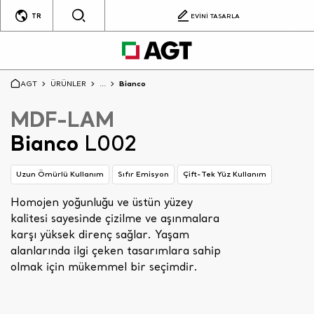
TR
EVİNİ TASARLA
AGT
ÜRÜNLER
...
Bianco
MDF-LAM
Bianco
L002
Uzun Ömürlü Kullanım
Sıfır Emisyon
Çift-Tek Yüz Kullanım
Homojen yoğunluğu ve üstün yüzey
kalitesi sayesinde çizilme ve aşınmalara
karşı yüksek direnç sağlar. Yaşam
alanlarında ilgi çeken tasarımlara sahip
olmak için mükemmel bir seçimdir.