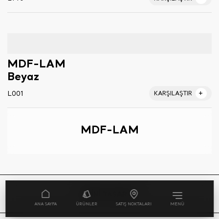
MDF-LAM
Beyaz
L001
KARŞILAŞTIR
MDF-LAM
EVİNİ TASARLA
ANA SAYFA
ÜRÜNLER
SATIŞ NOKTALARI
MENÜ