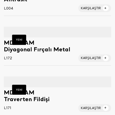
L004
KARŞILAŞTIR
YENİ
MDF-LAM
Diyagonal Fırçalı Metal
L172
KARŞILAŞTIR
YENİ
MDF-LAM
Traverten Fildişi
L171
KARŞILAŞTIR