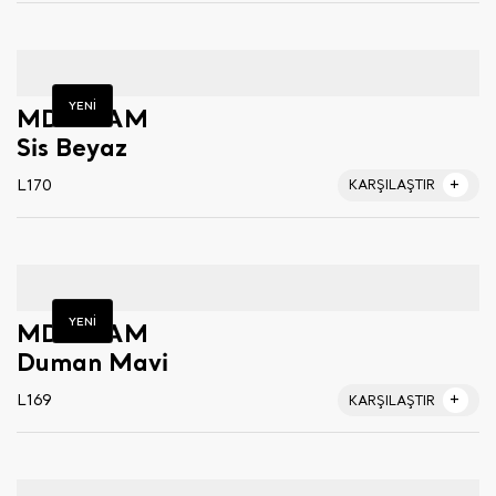
YENİ
MDF-LAM
Sis Beyaz
L170
KARŞILAŞTIR
YENİ
MDF-LAM
Duman Mavi
L169
KARŞILAŞTIR