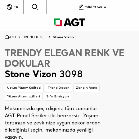
TR
EVİNİ TASARLA
AGT
ÜRÜNLER
...
Stone Vizon
TRENDY ELEGAN RENK VE
DOKULAR
Stone Vizon
3098
Üstün Yüzey Kalitesi
Trend Desen
Zengin Renk
Yüzey Alternatifleri
Sıfır Emisyon
Mekanınızda geçirdiğiniz tüm zamanlar
AGT Panel Serileri ile benzersiz. Yaşam
tarzınıza ve zevkinize uygun dekorlardan
dilediğinizi seçin, mekanınızda yeniliği
yaşayın.