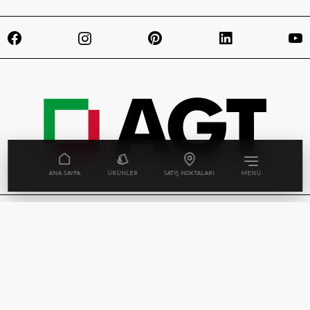
ANA SAYFA
ÜRÜNLER
SATIŞ NOKTALARI
MENÜ
© Telif hakkı AGT Ağaç Sanayi ve Ticaret A.Ş. |
Tüm Hakları Saklıdır. AGT websitesinde
kullanılan her bir ürün görseli ve sahne, tasarım
tescili ile yasal olarak korunmaktadır.