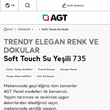
TR
EVİNİ TASARLA
AGT
ÜRÜNLER
...
Soft Touch Su Yeşili
TRENDY ELEGAN RENK VE
DOKULAR
Soft Touch Su Yeşili
735
Üstün Yüzey Kalitesi
Trend Desen
Zengin Renk
Yüzey Alternatifleri
Sıfır Emisyon
Mekanınızda geçirdiğiniz tüm zamanlar
AGT Panel modelleri ile benzersiz.
Yaşam tarzınıza ve zevkinize uygun
dekorlardan dilediğinizi seçin,
mekanınızda yeniliği yaşayın.