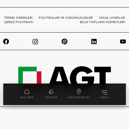
TREND ÖNERİLERİ
POLİTİKALAR VE YÜKÜMLÜLÜKLER
YASAL UYARILAR
ÇEREZ POLİTİKASI
BİLGİ TOPLUMU HİZMETLERİ
ANA SAYFA
ÜRÜNLER
SATIŞ NOKTALARI
MENÜ
© Telif hakkı AGT Ağaç Sanayi ve Ticaret A.Ş. |
Tüm Hakları Saklıdır. AGT websitesinde