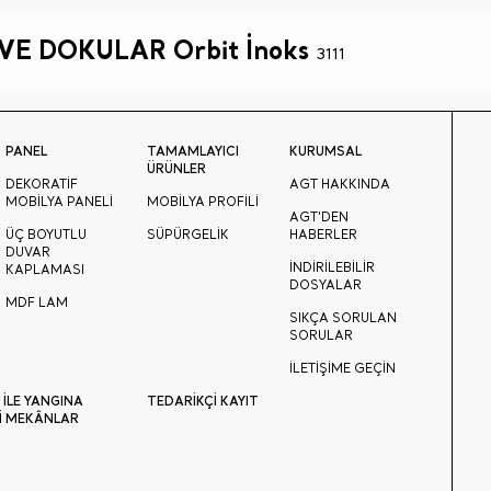
E DOKULAR Orbit İnoks
3111
PANEL
TAMAMLAYICI
KURUMSAL
ÜRÜNLER
DEKORATİF
AGT HAKKINDA
MOBİLYA PANELİ
MOBİLYA PROFİLİ
AGT'DEN
ÜÇ BOYUTLU
SÜPÜRGELİK
HABERLER
DUVAR
İNDİRİLEBİLİR
KAPLAMASI
DOSYALAR
MDF LAM
SIKÇA SORULAN
SORULAR
İLETİŞİME GEÇİN
 İLE YANGINA
TEDARİKÇİ KAYIT
İ MEKÂNLAR