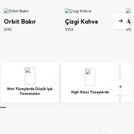
Orbit Bakır
Çizgi Kahve
Ay
3110
3103
310
Mat Yüzeylerde Düşük Işık
High Gloss Yüzeylerde
G
Yansımaları