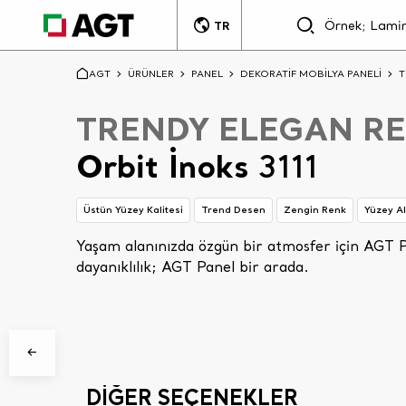
TR
AGT
ÜRÜNLER
PANEL
DEKORATİF MOBİLYA PANELİ
T
TRENDY ELEGAN R
Orbit İnoks
3111
Üstün Yüzey Kalitesi
Trend Desen
Zengin Renk
Yüzey Al
Yaşam alanınızda özgün bir atmosfer için AGT Pa
Aşağı kaydır
dayanıklılık; AGT Panel bir arada.
DİĞER SEÇENEKLER