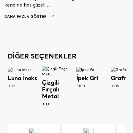
kendine has güzelli...
DAHA FAZLA GÖSTER
DİĞER SEÇENEKLER
Luna İnoks
İpek Gri
Grafit G
Çizgili
3112
3108
3109
Fırçalı
Metal
3113