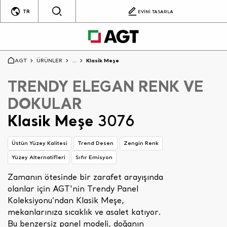
TR
EVİNİ TASARLA
AGT
ÜRÜNLER
...
Klasik Meşe
TRENDY ELEGAN RENK VE
DOKULAR
Klasik Meşe
3076
Üstün Yüzey Kalitesi
Trend Desen
Zengin Renk
Yüzey Alternatifleri
Sıfır Emisyon
Zamanın ötesinde bir zarafet arayışında
olanlar için AGT'nin Trendy Panel
Koleksiyonu’ndan Klasik Meşe,
mekanlarınıza sıcaklık ve asalet katıyor.
Bu benzersiz panel modeli, doğanın