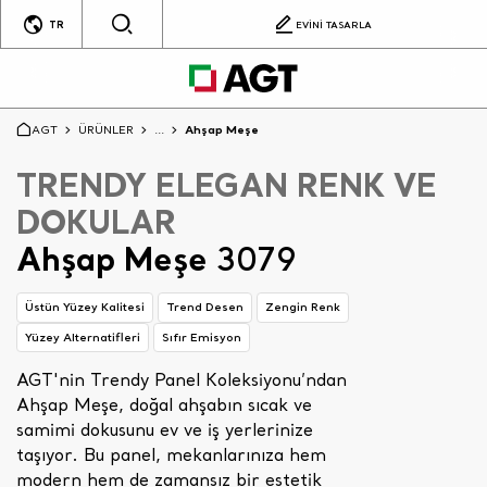
TR
EVİNİ TASARLA
AGT
ÜRÜNLER
...
Ahşap Meşe
TRENDY ELEGAN RENK VE
DOKULAR
Ahşap Meşe
3079
Üstün Yüzey Kalitesi
Trend Desen
Zengin Renk
Yüzey Alternatifleri
Sıfır Emisyon
AGT'nin Trendy Panel Koleksiyonu’ndan
Ahşap Meşe, doğal ahşabın sıcak ve
samimi dokusunu ev ve iş yerlerinize
taşıyor. Bu panel, mekanlarınıza hem
modern hem de zamansız bir estetik