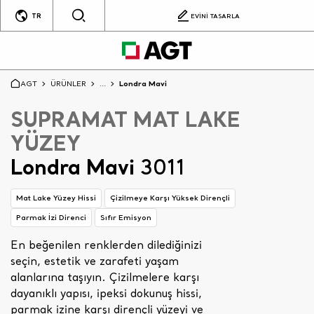
TR
EVİNİ TASARLA
AGT
ÜRÜNLER
...
Londra Mavi
SUPRAMAT MAT LAKE
YÜZEY
Londra Mavi
3011
Mat Lake Yüzey Hissi
Çizilmeye Karşı Yüksek Dirençli
Parmak İzi Direnci
Sıfır Emisyon
En beğenilen renklerden dilediğinizi
seçin, estetik ve zarafeti yaşam
alanlarına taşıyın. Çizilmelere karşı
dayanıklı yapısı, ipeksi dokunuş hissi,
parmak izine karşı dirençli yüzeyi ve