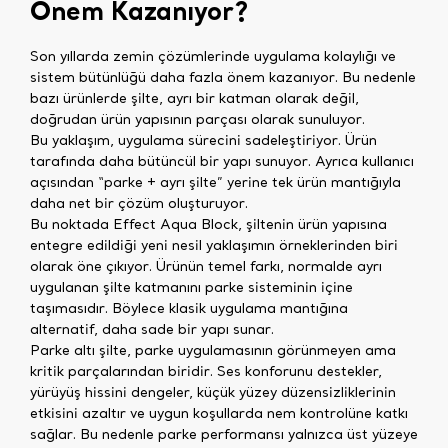
Önem Kazanıyor?
Son yıllarda zemin çözümlerinde uygulama kolaylığı ve
sistem bütünlüğü daha fazla önem kazanıyor. Bu nedenle
bazı ürünlerde şilte, ayrı bir katman olarak değil,
doğrudan ürün yapısının parçası olarak sunuluyor.
Bu yaklaşım, uygulama sürecini sadeleştiriyor. Ürün
tarafında daha bütüncül bir yapı sunuyor. Ayrıca kullanıcı
açısından “parke + ayrı şilte” yerine tek ürün mantığıyla
daha net bir çözüm oluşturuyor.
Bu noktada Effect Aqua Block, şiltenin ürün yapısına
entegre edildiği yeni nesil yaklaşımın örneklerinden biri
olarak öne çıkıyor. Ürünün temel farkı, normalde ayrı
uygulanan şilte katmanını parke sisteminin içine
taşımasıdır. Böylece klasik uygulama mantığına
alternatif, daha sade bir yapı sunar.
Parke altı şilte, parke uygulamasının görünmeyen ama
kritik parçalarından biridir. Ses konforunu destekler,
yürüyüş hissini dengeler, küçük yüzey düzensizliklerinin
etkisini azaltır ve uygun koşullarda nem kontrolüne katkı
sağlar. Bu nedenle parke performansı yalnızca üst yüzeye