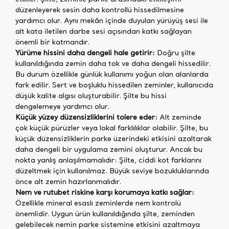
düzenleyerek sesin daha kontrollü hissedilmesine
yardımcı olur. Aynı mekân içinde duyulan yürüyüş sesi ile
alt kata iletilen darbe sesi açısından katkı sağlayan
önemli bir katmandır.
Yürüme hissini daha dengeli hale getirir:
Doğru şilte
kullanıldığında zemin daha tok ve daha dengeli hissedilir.
Bu durum özellikle günlük kullanımı yoğun olan alanlarda
fark edilir. Sert ve boşluklu hissedilen zeminler, kullanıcıda
düşük kalite algısı oluşturabilir. Şilte bu hissi
dengelemeye yardımcı olur.
Küçük yüzey düzensizliklerini tolere eder:
Alt zeminde
çok küçük pürüzler veya lokal farklılıklar olabilir. Şilte, bu
küçük düzensizliklerin parke üzerindeki etkisini azaltarak
daha dengeli bir uygulama zemini oluşturur. Ancak bu
nokta yanlış anlaşılmamalıdır: Şilte, ciddi kot farklarını
düzeltmek için kullanılmaz. Büyük seviye bozukluklarında
önce alt zemin hazırlanmalıdır.
Nem ve rutubet riskine karşı korumaya katkı sağlar:
Özellikle mineral esaslı zeminlerde nem kontrolü
önemlidir. Uygun ürün kullanıldığında şilte, zeminden
gelebilecek nemin parke sistemine etkisini azaltmaya