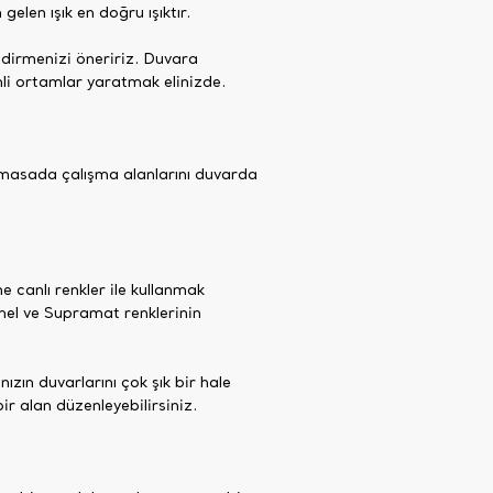
elen ışık en doğru ışıktır.
endirmenizi öneririz. Duvara
nli ortamlar yaratmak elinizde.
bir masada çalışma alanlarını duvarda
 canlı renkler ile kullanmak
nel ve Supramat renklerinin
nızın duvarlarını çok şık bir hale
bir alan düzenleyebilirsiniz.