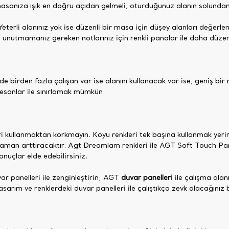
asanıza ışık en doğru açıdan gelmeli, oturduğunuz alanın solundan g
Yeterli alanınız yok ise düzenli bir masa için düşey alanları değerl
, unutmamanız gereken notlarınız için renkli panolar ile daha düze
 evde birden fazla çalışan var ise alanını kullanacak var ise, geniş 
kesonlar ile sınırlamak mümkün.
i kullanmaktan korkmayın. Koyu renkleri tek başına kullanmak yerine
 zaman arttıracaktır. Agt Dreamlam renkleri ile AGT Soft Touch Pa
onuçlar elde edebilirsiniz.
var panelleri ile zenginleştirin; AGT
duvar panelleri
ile çalışma alanı
 tasarım ve renklerdeki duvar panelleri ile çalıştıkça zevk alacağınız 