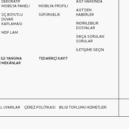
DEKORATİF
AGT HAKKINDA
MOBİLYA PANELİ
MOBİLYA PROFİLİ
AGT'DEN
ÜÇ BOYUTLU
SÜPÜRGELİK
HABERLER
DUVAR
İNDİRİLEBİLİR
KAPLAMASI
DOSYALAR
MDF LAM
SIKÇA SORULAN
SORULAR
İLETİŞİME GEÇİN
 İLE YANGINA
TEDARİKÇİ KAYIT
İ MEKÂNLAR
L UYARILAR
ÇEREZ POLİTİKASI
BİLGİ TOPLUMU HİZMETLERİ